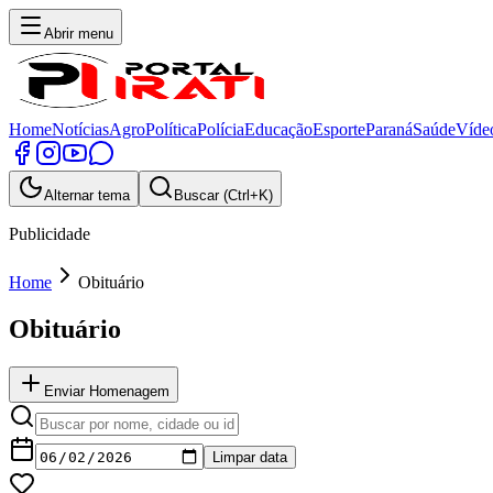
Abrir menu
Home
Notícias
Agro
Política
Polícia
Educação
Esporte
Paraná
Saúde
Víde
Alternar tema
Buscar (Ctrl+K)
Publicidade
Home
Obituário
Obituário
Enviar Homenagem
Limpar data