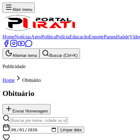
Abrir menu
Home
Notícias
Agro
Política
Polícia
Educação
Esporte
Paraná
Saúde
Víde
Alternar tema
Buscar (Ctrl+K)
Publicidade
Home
Obituário
Obituário
Enviar Homenagem
Limpar data